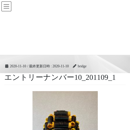
コ
ナ
BRIDGEフェスティバル｜ブリ
ン
ビ
ッジ広域協同組合
テ
ゲ
ン
ー
ツ
シ
メディア
へ
ョ
ス
ン
キ
に
HOME
メディア
エントリーナンバー10_201109_1
ッ
移
プ
動
2020-11-10
/ 最終更新日時 :
2020-11-10
bridge
エントリーナンバー10_201109_1