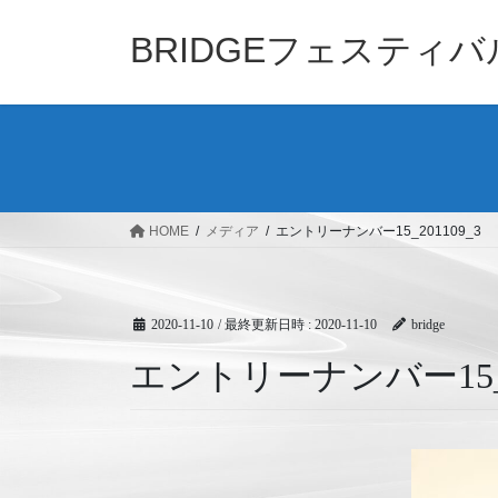
コ
ナ
ン
ビ
BRIDGEフェスティ
テ
ゲ
ン
ー
ツ
シ
へ
ョ
ス
ン
キ
に
ッ
移
HOME
メディア
エントリーナンバー15_201109_3
プ
動
2020-11-10
/ 最終更新日時 :
2020-11-10
bridge
エントリーナンバー15_20