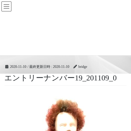
コ
ナ
BRIDGEフェスティバル｜ブリ
ン
ビ
ッジ広域協同組合
テ
ゲ
ン
ー
ツ
シ
メディア
へ
ョ
ス
ン
キ
に
HOME
メディア
エントリーナンバー19_201109_0
ッ
移
プ
動
2020-11-10
/ 最終更新日時 :
2020-11-10
bridge
エントリーナンバー19_201109_0