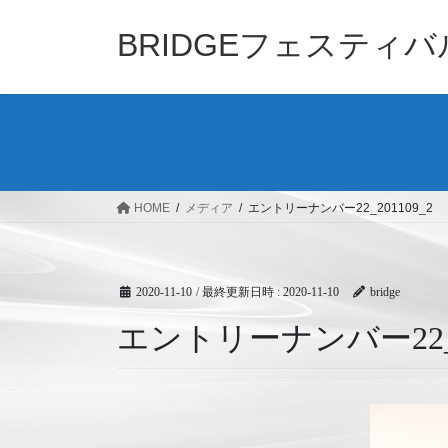
コ
ナ
ン
ビ
BRIDGEフェスティ
テ
ゲ
ン
ー
ツ
シ
へ
ョ
ス
ン
キ
に
ッ
移
HOME
メディア
エントリーナンバー22_201109_2
プ
動
2020-11-10
/ 最終更新日時 :
2020-11-10
bridge
エントリーナンバー22_20