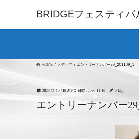
コ
ナ
ン
ビ
BRIDGEフェスティ
テ
ゲ
ン
ー
ツ
シ
へ
ョ
ス
ン
キ
に
ッ
移
HOME
メディア
エントリーナンバー29_201109_1
プ
動
2020-11-10
/ 最終更新日時 :
2020-11-10
bridge
エントリーナンバー29_20