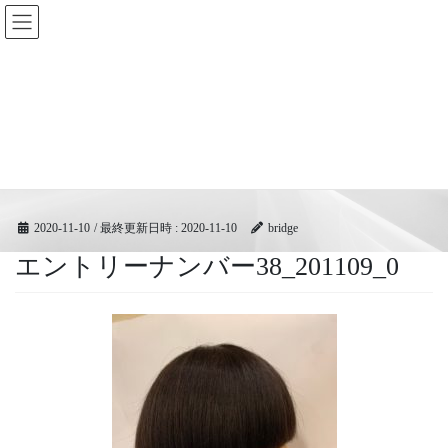
コ
ナ
BRIDGEフェスティバル｜ブリ
ン
ビ
ッジ広域協同組合
テ
ゲ
ン
ー
ツ
シ
メディア
へ
ョ
ス
ン
キ
に
HOME
メディア
エントリーナンバー38_201109_0
ッ
移
プ
動
2020-11-10
/ 最終更新日時 :
2020-11-10
bridge
エントリーナンバー38_201109_0