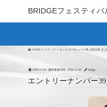
コ
ナ
ン
ビ
BRIDGEフェスティ
テ
ゲ
ン
ー
ツ
シ
へ
ョ
ス
ン
キ
に
ッ
移
HOME
メディア
エントリーナンバー39_201109_0_0
プ
動
2020-11-10
/ 最終更新日時 :
2020-11-10
bridge
エントリーナンバー39_20