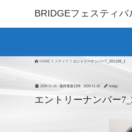
コ
ナ
ン
ビ
BRIDGEフェスティ
テ
ゲ
ン
ー
ツ
シ
へ
ョ
ス
ン
キ
に
ッ
移
HOME
メディア
エントリーナンバー7_201109_1
プ
動
2020-11-10
/ 最終更新日時 :
2020-11-10
bridge
エントリーナンバー7_20