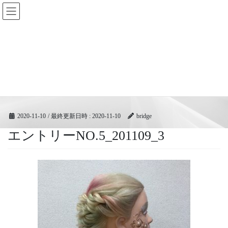
コ
ナ
BRIDGEフェスティバル｜ブリ
ン
ビ
ッジ広域協同組合
テ
ゲ
ン
ー
ツ
シ
メディア
へ
ョ
ス
ン
キ
に
HOME
メディア
エントリーNO.5_201109_3
ッ
移
プ
動
2020-11-10
/ 最終更新日時 :
2020-11-10
bridge
エントリーNO.5_201109_3