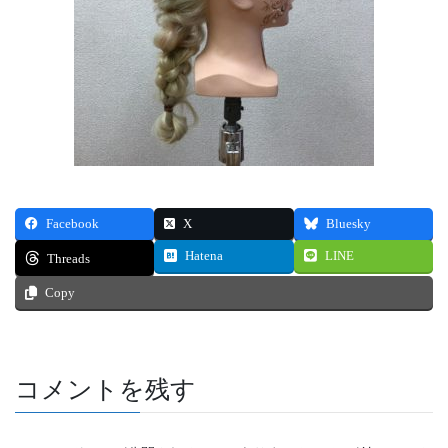
Facebook
X
Bluesky
Hatena
LINE
Threads
Copy
コメントを残す