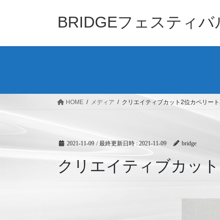
コ
ナ
ン
ビ
BRIDGEフェスティ
テ
ゲ
ン
ー
ツ
シ
へ
ョ
ス
ン
キ
に
ッ
移
HOME
メディア
クリエイティブカット2位カペリート奥
プ
動
2021-11-09
/ 最終更新日時 :
2021-11-09
bridge
クリエイティブカット2