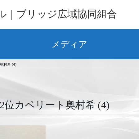
バル｜ブリッジ広域協同組合
メディア
村希 (4)
位カペリート奥村希 (4)