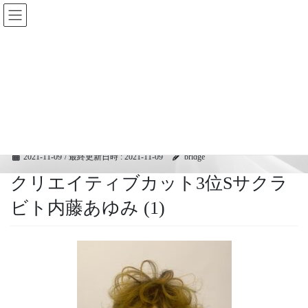
コ
ナ
BRIDGEフェスティバル｜ブリ
ン
ビ
ッジ広域協同組合
テ
ゲ
ン
ー
ツ
シ
メディア
へ
ョ
ス
ン
キ
に
HOME
メディア
クリエイティブカット3位Sサクラビト内藤あゆみ (1)
ッ
移
プ
動
2021-11-09
/ 最終更新日時 :
2021-11-09
bridge
クリエイティブカット3位Sサクラ
ビト内藤あゆみ (1)