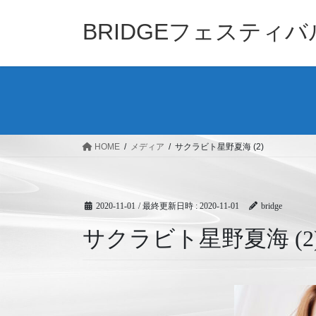
コ
ナ
ン
ビ
BRIDGEフェスティ
テ
ゲ
ン
ー
ツ
シ
へ
ョ
ス
ン
キ
に
ッ
移
HOME
メディア
サクラビト星野夏海 (2)
プ
動
2020-11-01
/ 最終更新日時 :
2020-11-01
bridge
サクラビト星野夏海 (2