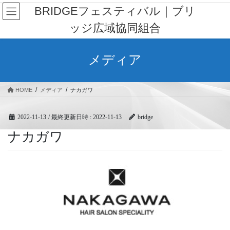
コ
ナ
BRIDGEフェスティバル｜ブリ
ン
ビ
ッジ広域協同組合
テ
ゲ
ン
ー
ツ
シ
メディア
へ
ョ
ス
ン
キ
に
HOME
メディア
ナカガワ
ッ
移
プ
動
2022-11-13
/ 最終更新日時 :
2022-11-13
bridge
ナカガワ