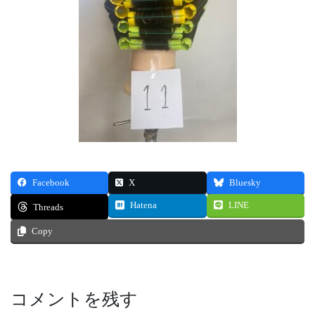
Facebook
X
Bluesky
Hatena
LINE
Threads
Copy
コメントを残す