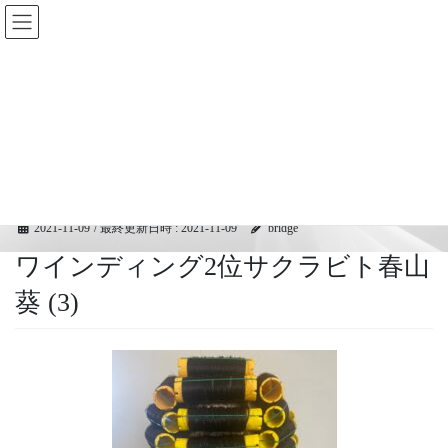
コ
ナ
BRIDGEフェスティバル｜ブリ
ン
ビ
ッジ広域協同組合
テ
ゲ
ン
ー
ツ
シ
メディア
へ
ョ
ス
ン
キ
に
HOME
メディア
ワインディング2位サクラビト春山葵 (3)
ッ
移
プ
動
2021-11-09
/ 最終更新日時 :
2021-11-09
bridge
ワインディング2位サクラビト春山
葵 (3)