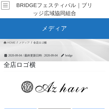
コ
ナ
BRIDGEフェスティバル｜ブリ
ン
ビ
ッジ広域協同組合
テ
ゲ
ン
ー
ツ
シ
メディア
へ
ョ
ス
ン
キ
に
HOME
メディア
全店ロゴ横
ッ
移
プ
動
2020-09-04
/ 最終更新日時 :
2020-09-04
bridge
全店ロゴ横