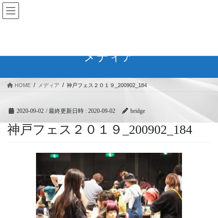
コ
ナ
BRIDGEフェスティバル｜ブリ
ン
ビ
ッジ広域協同組合
テ
ゲ
ン
ー
ツ
シ
メディア
へ
ョ
ス
ン
キ
に
HOME
メディア
神戸フェス２０１９_200902_184
ッ
移
プ
動
2020-09-02
/ 最終更新日時 :
2020-09-02
bridge
神戸フェス２０１９_200902_184