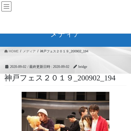
コ
ナ
BRIDGEフェスティバル｜ブリ
ン
ビ
ッジ広域協同組合
テ
ゲ
ン
ー
ツ
シ
メディア
へ
ョ
ス
ン
キ
に
HOME
メディア
神戸フェス２０１９_200902_194
ッ
移
プ
動
2020-09-02
/ 最終更新日時 :
2020-09-02
bridge
神戸フェス２０１９_200902_194