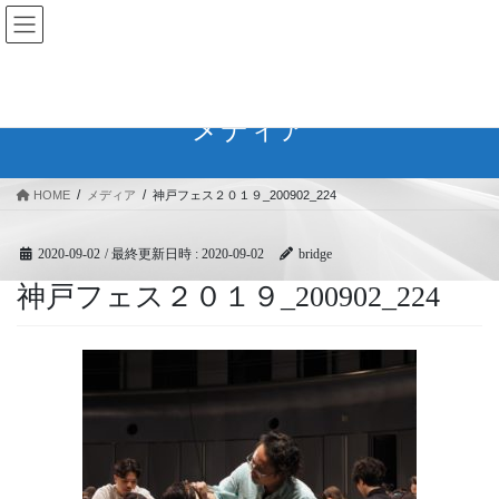
コ
ナ
BRIDGEフェスティバル｜ブリ
ン
ビ
ッジ広域協同組合
テ
ゲ
ン
ー
ツ
シ
メディア
へ
ョ
ス
ン
キ
に
HOME
メディア
神戸フェス２０１９_200902_224
ッ
移
プ
動
2020-09-02
/ 最終更新日時 :
2020-09-02
bridge
神戸フェス２０１９_200902_224