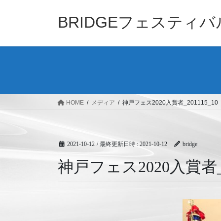
コ
ナ
ン
ビ
BRIDGEフェスティ
テ
ゲ
ン
ー
ツ
シ
へ
ョ
ス
ン
キ
に
ッ
移
HOME
メディア
神戸フェス2020入賞者_201115_10
プ
動
2021-10-12
/ 最終更新日時 :
2021-10-12
bridge
神戸フェス2020入賞者_20