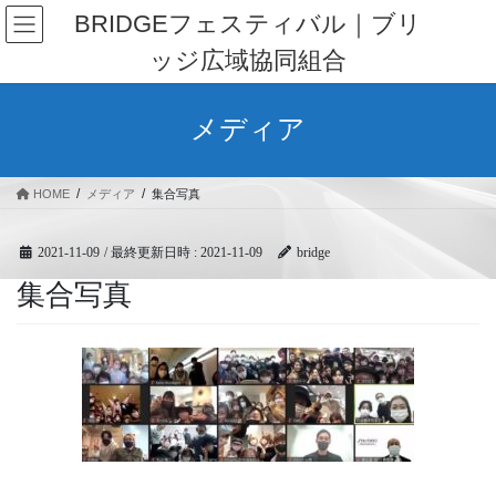
コ
ナ
BRIDGEフェスティバル｜ブリ
ン
ビ
ッジ広域協同組合
テ
ゲ
ン
ー
ツ
シ
メディア
へ
ョ
ス
ン
キ
に
HOME
メディア
集合写真
ッ
移
プ
動
2021-11-09
/ 最終更新日時 :
2021-11-09
bridge
集合写真