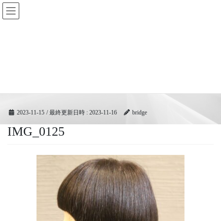
コ
ナ
BRIDGEフェスティバル｜ブリ
ン
ビ
ッジ広域協同組合
テ
ゲ
ン
ー
ツ
シ
メディア
へ
ョ
ス
ン
キ
に
HOME
メディア
IMG_0125
ッ
移
プ
動
2023-11-15
/ 最終更新日時 :
2023-11-16
bridge
IMG_0125