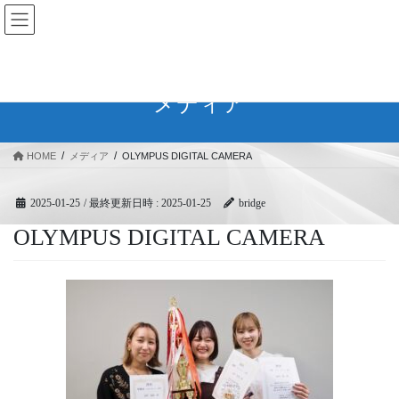
コ
ナ
BRIDGEフェスティバル｜ブリ
ン
ビ
ッジ広域協同組合
テ
ゲ
ン
ー
ツ
シ
メディア
へ
ョ
ス
ン
キ
に
HOME
メディア
OLYMPUS DIGITAL CAMERA
ッ
移
プ
動
2025-01-25
/ 最終更新日時 :
2025-01-25
bridge
OLYMPUS DIGITAL CAMERA