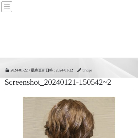
コ
ナ
BRIDGEフェスティバル｜ブリ
ン
ビ
ッジ広域協同組合
テ
ゲ
ン
ー
ツ
シ
メディア
へ
ョ
ス
ン
キ
に
HOME
メディア
Screenshot_20240121-150542~2
ッ
移
プ
動
2024-01-22
/ 最終更新日時 :
2024-01-22
bridge
Screenshot_20240121-150542~2