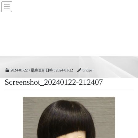
コ
ナ
BRIDGEフェスティバル｜ブリ
ン
ビ
ッジ広域協同組合
テ
ゲ
ン
ー
ツ
シ
メディア
へ
ョ
ス
ン
キ
に
HOME
メディア
Screenshot_20240122-212407
ッ
移
プ
動
2024-01-22
/ 最終更新日時 :
2024-01-22
bridge
Screenshot_20240122-212407