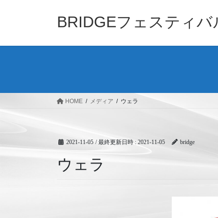
コ
ナ
ン
ビ
BRIDGEフェスティ
テ
ゲ
ン
ー
ツ
シ
へ
ョ
ス
ン
キ
に
ッ
移
HOME
メディア
ウェラ
プ
動
2021-11-05
/ 最終更新日時 :
2021-11-05
bridge
ウェラ