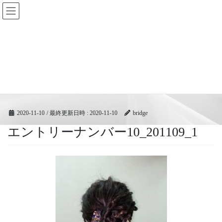
コ
ナ
BRIDGEフェスティバル｜ブリ
ン
ビ
ッジ広域協同組合
テ
ゲ
ン
ー
ツ
シ
メディア
へ
ョ
ス
ン
キ
に
HOME
メディア
エントリーナンバー10_201109_1
ッ
移
プ
動
2020-11-10
/ 最終更新日時 :
2020-11-10
bridge
エントリーナンバー10_201109_1