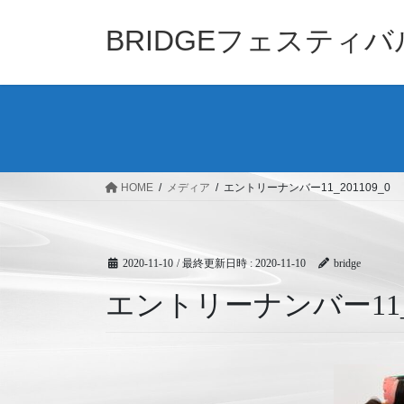
コ
ナ
ン
ビ
BRIDGEフェスティ
テ
ゲ
ン
ー
ツ
シ
へ
ョ
ス
ン
キ
に
ッ
移
HOME
メディア
エントリーナンバー11_201109_0
プ
動
2020-11-10
/ 最終更新日時 :
2020-11-10
bridge
エントリーナンバー11_20