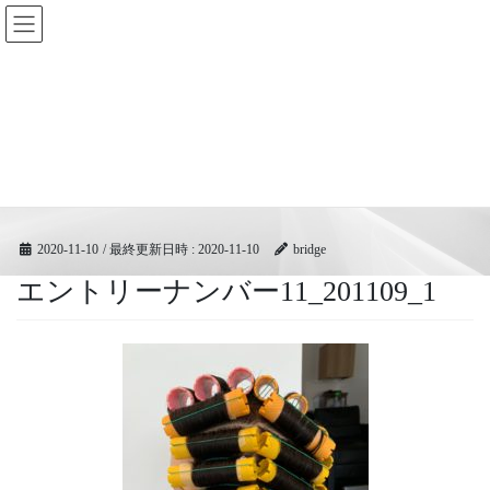
コ
ナ
BRIDGEフェスティバル｜ブリ
ン
ビ
ッジ広域協同組合
テ
ゲ
ン
ー
ツ
シ
メディア
へ
ョ
ス
ン
キ
に
HOME
メディア
エントリーナンバー11_201109_1
ッ
移
プ
動
2020-11-10
/ 最終更新日時 :
2020-11-10
bridge
エントリーナンバー11_201109_1