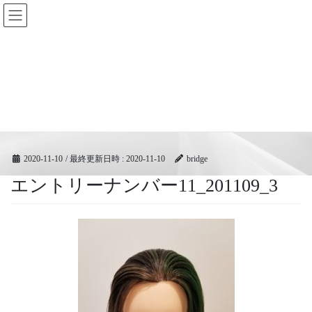
コ
ナ
BRIDGEフェスティバル｜ブリ
ン
ビ
ッジ広域協同組合
テ
ゲ
ン
ー
ツ
シ
メディア
へ
ョ
ス
ン
キ
に
HOME
メディア
エントリーナンバー11_201109_3
ッ
移
プ
動
2020-11-10
/ 最終更新日時 :
2020-11-10
bridge
エントリーナンバー11_201109_3