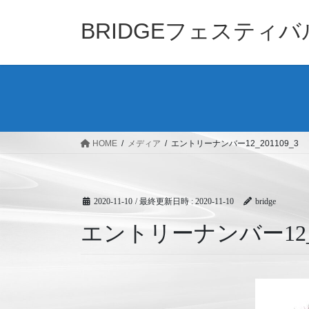
コ
ナ
ン
ビ
BRIDGEフェスティ
テ
ゲ
ン
ー
ツ
シ
へ
ョ
ス
ン
キ
に
ッ
移
HOME
メディア
エントリーナンバー12_201109_3
プ
動
2020-11-10
/ 最終更新日時 :
2020-11-10
bridge
エントリーナンバー12_20