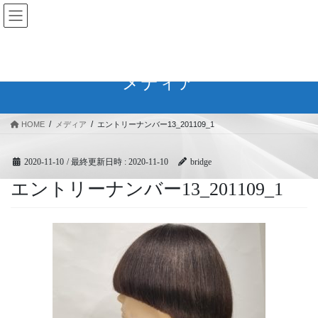
コ
ナ
BRIDGEフェスティバル｜ブリ
ン
ビ
ッジ広域協同組合
テ
ゲ
ン
ー
ツ
シ
メディア
へ
ョ
ス
ン
キ
に
HOME
メディア
エントリーナンバー13_201109_1
ッ
移
プ
動
2020-11-10
/ 最終更新日時 :
2020-11-10
bridge
エントリーナンバー13_201109_1