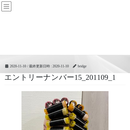
コ
ナ
BRIDGEフェスティバル｜ブリ
ン
ビ
ッジ広域協同組合
テ
ゲ
ン
ー
ツ
シ
メディア
へ
ョ
ス
ン
キ
に
HOME
メディア
エントリーナンバー15_201109_1
ッ
移
プ
動
2020-11-10
/ 最終更新日時 :
2020-11-10
bridge
エントリーナンバー15_201109_1