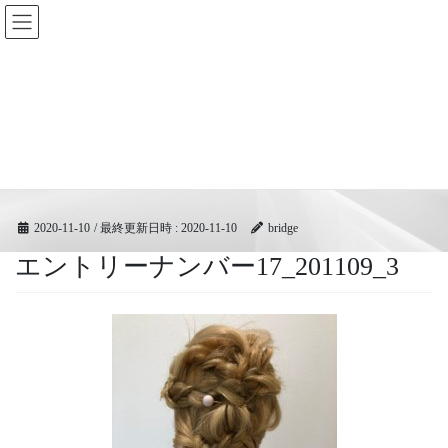
コ
ナ
BRIDGEフェスティバル｜ブリ
ン
ビ
ッジ広域協同組合
テ
ゲ
ン
ー
ツ
シ
メディア
へ
ョ
ス
ン
キ
に
HOME
メディア
エントリーナンバー17_201109_3
ッ
移
プ
動
2020-11-10
/ 最終更新日時 :
2020-11-10
bridge
エントリーナンバー17_201109_3