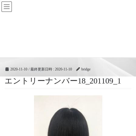
コ
ナ
BRIDGEフェスティバル｜ブリ
ン
ビ
ッジ広域協同組合
テ
ゲ
ン
ー
ツ
シ
メディア
へ
ョ
ス
ン
キ
に
HOME
メディア
エントリーナンバー18_201109_1
ッ
移
プ
動
2020-11-10
/ 最終更新日時 :
2020-11-10
bridge
エントリーナンバー18_201109_1