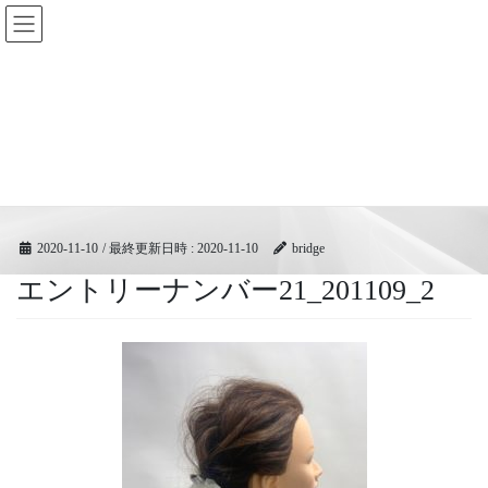
コ
ナ
BRIDGEフェスティバル｜ブリ
ン
ビ
ッジ広域協同組合
テ
ゲ
ン
ー
ツ
シ
メディア
へ
ョ
ス
ン
キ
に
HOME
メディア
エントリーナンバー21_201109_2
ッ
移
プ
動
2020-11-10
/ 最終更新日時 :
2020-11-10
bridge
エントリーナンバー21_201109_2