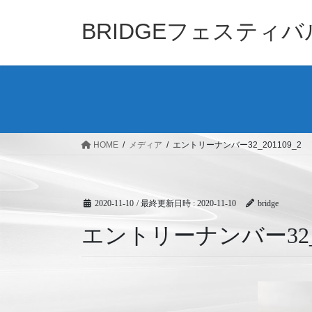
コ
ナ
ン
ビ
BRIDGEフェスティ
テ
ゲ
ン
ー
ツ
シ
へ
ョ
ス
ン
キ
に
ッ
移
HOME
メディア
エントリーナンバー32_201109_2
プ
動
2020-11-10
/ 最終更新日時 :
2020-11-10
bridge
エントリーナンバー32_20