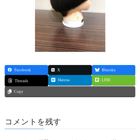
Facebook
X
Bluesky
Hatena
LINE
Threads
Copy
コメントを残す