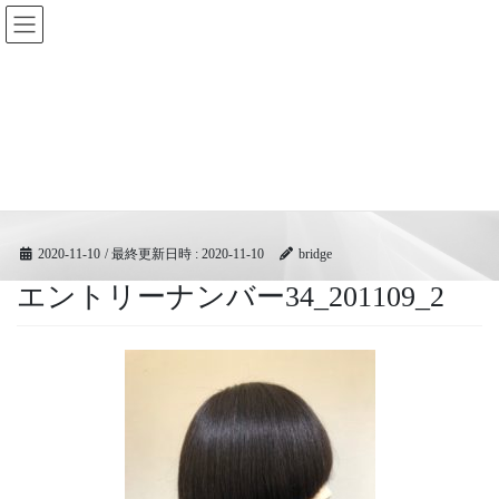
コ
ナ
BRIDGEフェスティバル｜ブリ
ン
ビ
ッジ広域協同組合
テ
ゲ
ン
ー
ツ
シ
メディア
へ
ョ
ス
ン
キ
に
HOME
メディア
エントリーナンバー34_201109_2
ッ
移
プ
動
2020-11-10
/ 最終更新日時 :
2020-11-10
bridge
エントリーナンバー34_201109_2