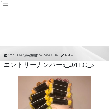
コ
ナ
BRIDGEフェスティバル｜ブリ
ン
ビ
ッジ広域協同組合
テ
ゲ
ン
ー
ツ
シ
メディア
へ
ョ
ス
ン
キ
に
HOME
メディア
エントリーナンバー5_201109_3
ッ
移
プ
動
2020-11-10
/ 最終更新日時 :
2020-11-10
bridge
エントリーナンバー5_201109_3