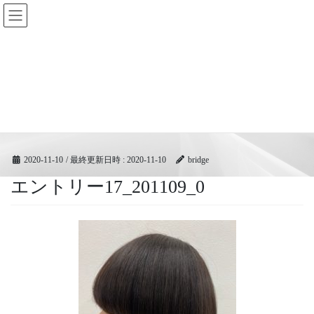
コ
ナ
BRIDGEフェスティバル｜ブリ
ン
ビ
ッジ広域協同組合
テ
ゲ
ン
ー
ツ
シ
メディア
へ
ョ
ス
ン
キ
に
HOME
メディア
エントリー17_201109_0
ッ
移
プ
動
2020-11-10
/ 最終更新日時 :
2020-11-10
bridge
エントリー17_201109_0