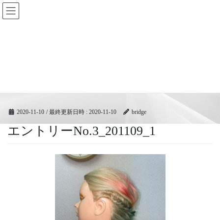
コ
ナ
BRIDGEフェスティバル｜ブリ
ン
ビ
ッジ広域協同組合
テ
ゲ
ン
ー
ツ
シ
メディア
へ
ョ
ス
ン
キ
に
HOME
メディア
エントリーNo.3_201109_1
ッ
移
プ
動
2020-11-10
/ 最終更新日時 :
2020-11-10
bridge
エントリーNo.3_201109_1