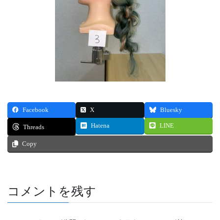
Facebook
X
Bluesky
Hatena
LINE
Threads
Copy
コメントを残す