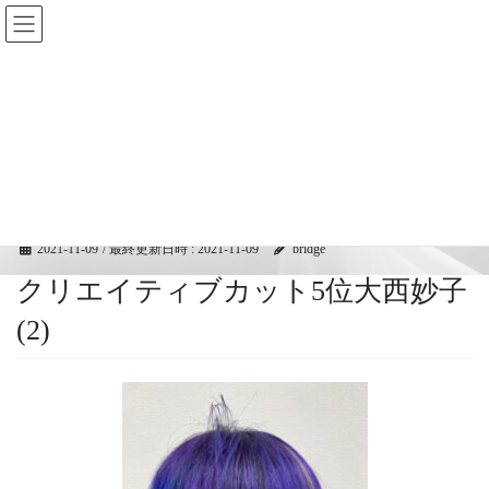
コ
ナ
BRIDGEフェスティバル｜ブリ
ン
ビ
ッジ広域協同組合
テ
ゲ
ン
ー
ツ
シ
メディア
へ
ョ
ス
ン
キ
に
HOME
メディア
クリエイティブカット5位大西妙子 (2)
ッ
移
プ
動
2021-11-09
/ 最終更新日時 :
2021-11-09
bridge
クリエイティブカット5位大西妙子
(2)