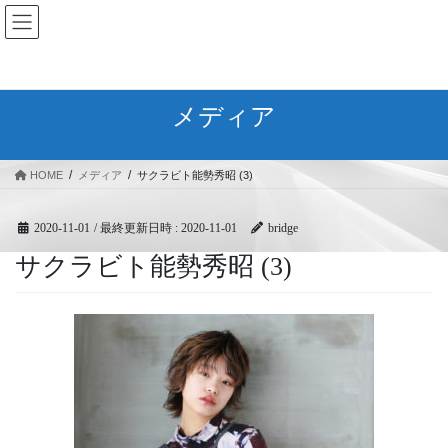
コ
ナ
BRIDGEフェスティバル｜ブリ
ン
ビ
ッジ広域協同組合
テ
ゲ
ン
ー
ツ
シ
メディア
へ
ョ
ス
ン
キ
に
HOME
メディア
サクラビト能勢秀昭 (3)
ッ
移
プ
動
2020-11-01
/ 最終更新日時 :
2020-11-01
bridge
サクラビト能勢秀昭 (3)