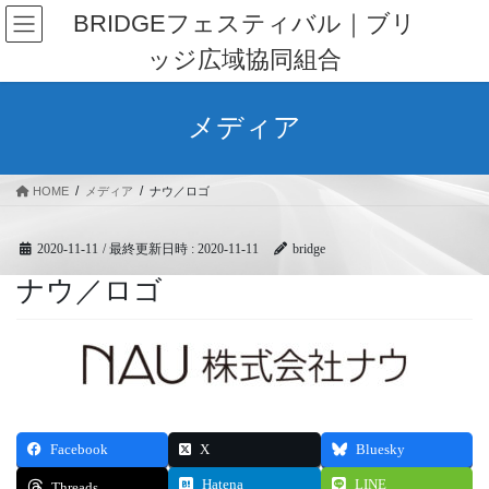
コ
ナ
BRIDGEフェスティバル｜ブリ
ン
ビ
ッジ広域協同組合
テ
ゲ
ン
ー
ツ
シ
メディア
へ
ョ
ス
ン
キ
に
HOME
メディア
ナウ／ロゴ
ッ
移
プ
動
2020-11-11
/ 最終更新日時 :
2020-11-11
bridge
ナウ／ロゴ
Facebook
X
Bluesky
Hatena
LINE
Threads