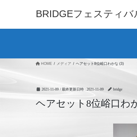
コ
ナ
ン
ビ
BRIDGEフェスティ
テ
ゲ
ン
ー
ツ
シ
へ
ョ
ス
ン
キ
に
ッ
移
HOME
メディア
ヘアセット8位峪口わかな (3)
プ
動
2021-11-09
/ 最終更新日時 :
2021-11-09
bridge
ヘアセット8位峪口わかな