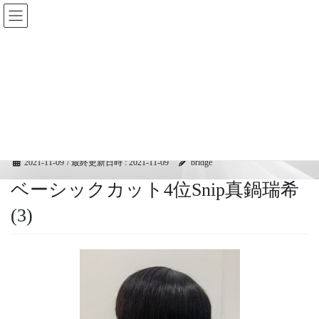
コ
ナ
BRIDGEフェスティバル｜ブリ
ン
ビ
ッジ広域協同組合
テ
ゲ
ン
ー
ツ
シ
メディア
へ
ョ
ス
ン
キ
に
HOME
メディア
ベーシックカット4位Snip真鍋瑞希 (3)
ッ
移
プ
動
2021-11-09
/ 最終更新日時 :
2021-11-09
bridge
ベーシックカット4位Snip真鍋瑞希
(3)