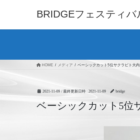
コ
ナ
ン
ビ
BRIDGEフェスティ
テ
ゲ
ン
ー
ツ
シ
へ
ョ
ス
ン
キ
に
ッ
移
HOME
メディア
ベーシックカット5位サクラビト大内里紗
プ
動
2021-11-09
/ 最終更新日時 :
2021-11-09
bridge
ベーシックカット5位サ