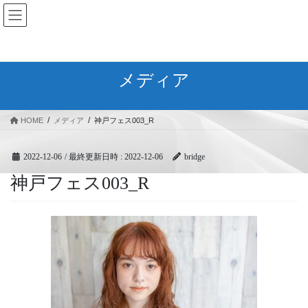
コ
ナ
BRIDGEフェスティバル｜ブリ
ン
ビ
ッジ広域協同組合
テ
ゲ
ン
ー
ツ
シ
メディア
へ
ョ
ス
ン
キ
に
HOME
メディア
神戸フェス003_R
ッ
移
プ
動
2022-12-06
/ 最終更新日時 :
2022-12-06
bridge
神戸フェス003_R