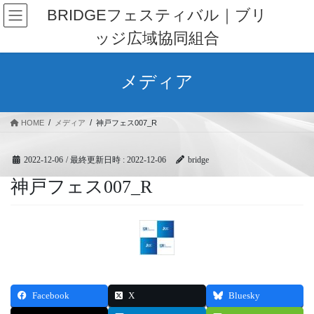
コ
ナ
BRIDGEフェスティバル｜ブリ
ン
ビ
ッジ広域協同組合
テ
ゲ
ン
ー
ツ
シ
メディア
へ
ョ
ス
ン
キ
に
HOME
メディア
神戸フェス007_R
ッ
移
プ
動
2022-12-06
/ 最終更新日時 :
2022-12-06
bridge
神戸フェス007_R
Facebook
X
Bluesky