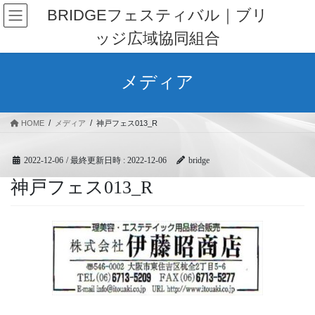
コ
ナ
BRIDGEフェスティバル｜ブリ
ン
ビ
ッジ広域協同組合
テ
ゲ
ン
ー
ツ
シ
メディア
へ
ョ
ス
ン
キ
に
HOME
メディア
神戸フェス013_R
ッ
移
プ
動
2022-12-06
/ 最終更新日時 :
2022-12-06
bridge
神戸フェス013_R