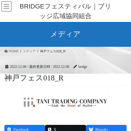
コ
ナ
BRIDGEフェスティバル｜ブリ
ン
ビ
ッジ広域協同組合
テ
ゲ
ン
ー
ツ
シ
メディア
へ
ョ
ス
ン
キ
に
HOME
メディア
神戸フェス018_R
ッ
移
プ
動
2022-12-06
/ 最終更新日時 :
2022-12-06
bridge
神戸フェス018_R
Facebook
X
Bluesky